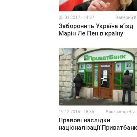
05.01.2017 - 14:37
Валерий 
Заборонить Україна в'їзд
Марін Ле Пен в країну
19.12.2016 - 18:35
Александр Выг
Правові наслідки
націоналізації Приватбан