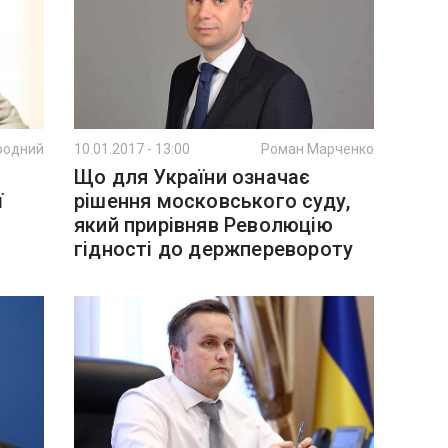
родний
10.01.2017 - 13:00
Роман Марченко
Що для України означає
ї
рішення московського суду,
який прирівняв Революцію
гідності до держперевороту