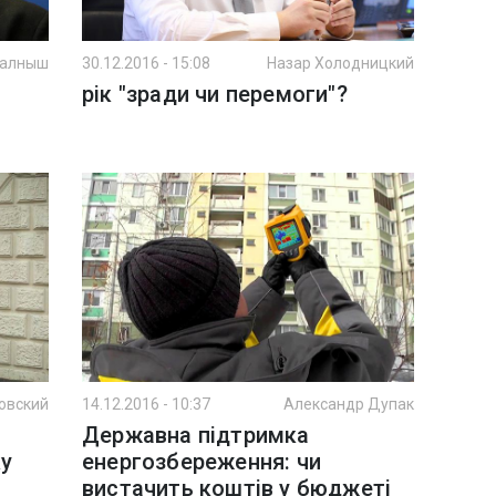
Калныш
30.12.2016 - 15:08
Назар Холодницкий
рік "зради чи перемоги"?
овский
14.12.2016 - 10:37
Александр Дупак
Державна підтримка
ку
енергозбереження: чи
вистачить коштів у бюджеті