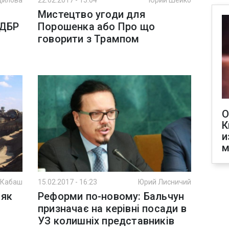
дилова
22.02.2017 - 15:04
Юрий Шейко
Мистецтво угоди для
 ДБР
Порошенка або Про що
говорити з Трампом
О
К
и
м
 Кабаш
15.02.2017 - 16:23
Юрий Лисничий
 як
Реформи по-новому: Бальчун
призначає на керівні посади в
УЗ колишніх представників