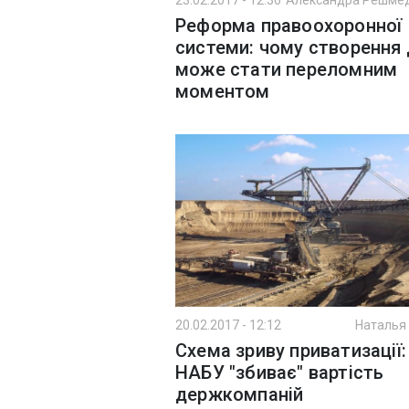
23.02.2017 - 12:36
Александра Решме
Реформа правоохоронної
системи: чому створення
може стати переломним
моментом
20.02.2017 - 12:12
Наталья
Схема зриву приватизації:
НАБУ "збиває" вартість
держкомпаній