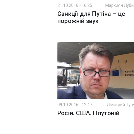
21.10.2016 - 16:25
Маркиян Лубк
Санкції для Путіна – це
порожній звук
09.10.2016 - 12:47
Дмитрий Туп
Росія. США. Плутоній