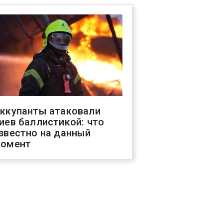
ккупанты атаковали
иев баллистикой: что
звестно на данный
омент