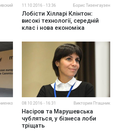
ивский
11.10.2016 - 13:36
Борис Тизенгаузен
Лобісти Хілларі Клінтон:
високі технології, середній
клас і нова економіка
чиенко
08.10.2016 - 16:31
Виктория Пташник
Насіров та Марушевська
чубляться, у бізнеса лоби
тріщать