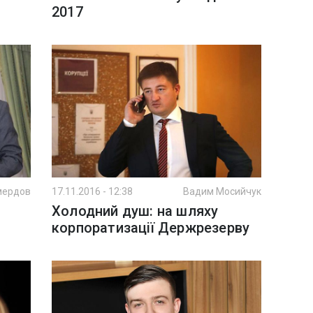
2017
мердов
17.11.2016 - 12:38
Вадим Мосийчук
:
Холодний душ: на шляху
корпоратизації Держрезерву