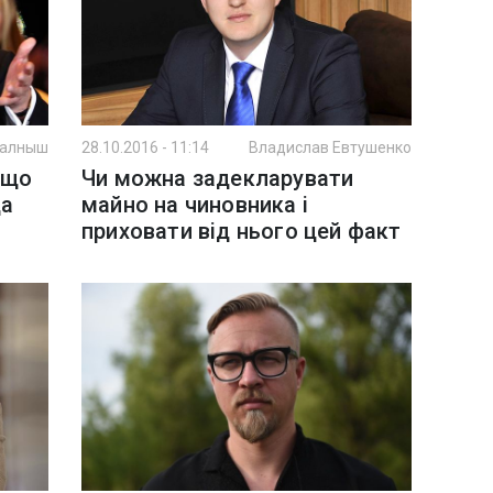
Калныш
28.10.2016 - 11:14
Владислав Евтушенко
 що
Чи можна задекларувати
да
майно на чиновника і
приховати від нього цей факт