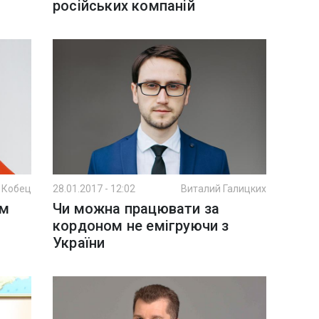
російських компаній
 Кобец
28.01.2017 - 12:02
Виталий Галицких
ям
Чи можна працювати за
кордоном не емігруючи з
України