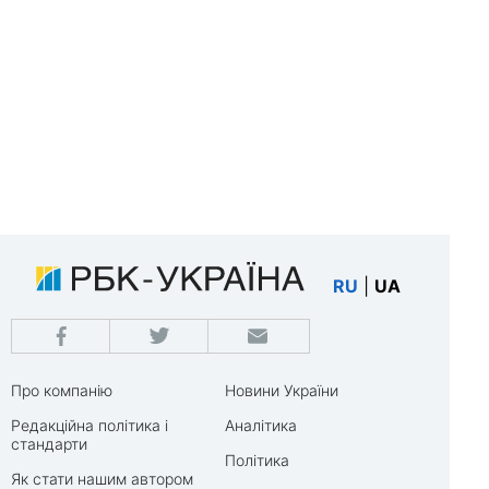
RU
|
UA
Про компанію
Новини України
Редакційна політика і
Аналітика
стандарти
Політика
Як стати нашим автором