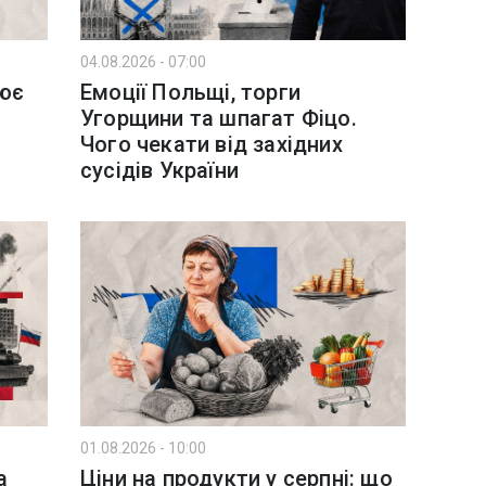
04.08.2026 - 07:00
цює
Емоції Польщі, торги
Угорщини та шпагат Фіцо.
Чого чекати від західних
сусідів України
01.08.2026 - 10:00
а
Ціни на продукти у серпні: що