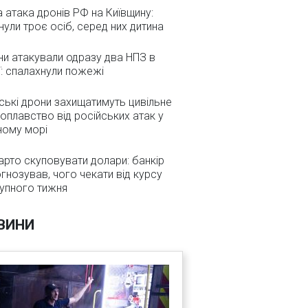
а атака дронів РФ на Київщину:
нули троє осіб, серед них дитина
и атакували одразу два НПЗ в
ї: спалахнули пожежі
ькі дрони захищатимуть цивільне
оплавство від російських атак у
ному морі
арто скуповувати долари: банкір
гнозував, чого чекати від курсу
упного тижня
ВИНИ