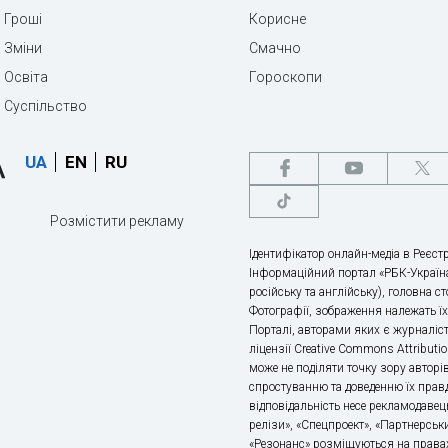
Гроші
Корисне
Зміни
Смачно
Освіта
Гороскопи
Суспільство
UA
EN
RU
Розмістити рекламу
Ідентифікатор онлайн-медіа в Реєстр
Інформаційний портал «РБК-Україна
російську та англійську), головна с
Фотографії, зображення належать ї
Порталі, авторами яких є журналіс
ліцензії Creative Commons Attributio
може не поділяти точку зору авторі
спростуванню та доведенню їх правд
відповідальність несе рекламодавец
релізи», «Спецпроект», «Партнерськи
«Резонанс» розміщуються на правах