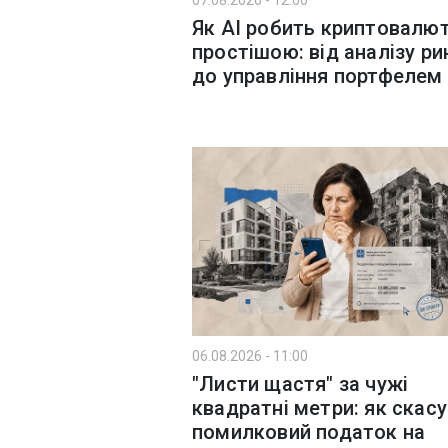
07.08.2026 - 12:00
Як AI робить криптовалю
простішою: від аналізу ри
до управління портфелем
06.08.2026 - 11:00
"Листи щастя" за чужі
квадратні метри: як скас
помилковий податок на