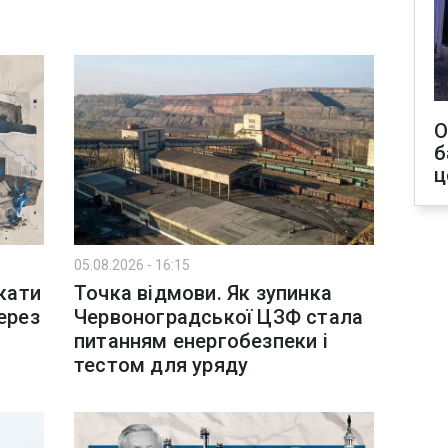
О
б
ц
05.08.2026 - 16:15
екати
Точка відмови. Як зупинка
ерез
Червоноградської ЦЗФ стала
питанням енергобезпеки і
тестом для уряду