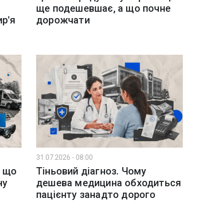
ще подешевшає, а що почне
ир'я
дорожчати
31.07.2026 - 08:00
: що
Тіньовий діагноз. Чому
ну
дешева медицина обходиться
пацієнту занадто дорого