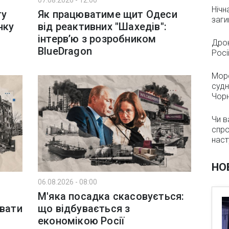
07.08.2026 - 12:00
Нічн
ту
Як працюватиме щит Одеси
заги
нку
від реактивних "Шахедів":
інтервʼю з розробником
Дрон
BlueDragon
Росі
Морс
судн
Чор
Чи в
спро
наст
НО
06.08.2026 - 08:00
М'яка посадка скасовується:
увати
що відбувається з
економікою Росії