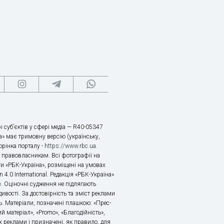
і суб’єктів у сфері медіа — R40-05347
» має тримовну версію (українську,
торінка порталу -
https://www.rbc.ua
.
х правовласникам. Всі фотографії на
ти «РБК-Україна», розміщені на умовах
n 4.0 International. Редакція «РБК-Україна»
в. Оціночні судження не підлягають
ивості. За достовірність та зміст реклами
ь. Матеріали, позначені плашкою: «Прес-
й матеріал», «Promo», «Благодійність»,
 реклами і призначені, як правило, для