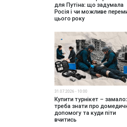
для Путіна: що задумала
Росія і чи можливе перем
цього року
31.07.2026 - 10:00
Купити турнікет – замало
треба знати про домедич
допомогу та куди піти
вчитись