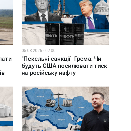
05.08.2026 - 07:00
лати
"Пекельні санкції" Грема. Чи
будуть США посилювати тиск
ів
на російську нафту