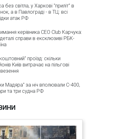
а без світла, у Харкові "приліт" в
нок, а в Павлограді - в ТЦ: всі
ідки атак РФ
имання керівника CEO Club Карчука:
 деталі справи в ексклюзиві РБК-
їна
коштовний" проїзд: скільки
йонів Київ витрачає на пільгові
евезення
хи Мадяра" за ніч вполювали С-400,
ри та три судна РФ
ВИНИ