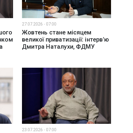
27.07.2026 - 07:00
шого
Жовтень стане місяцем
енком
великої приватизації: інтерв'ю
а
Дмитра Наталухи, ФДМУ
23.07.2026 - 07:00