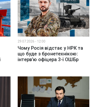
29.07.2026 - 12:00
а
Чому Росія відстає у НРК та
що буде з бронетехнікою:
і
інтервʼю офіцера 3-ї ОШБр