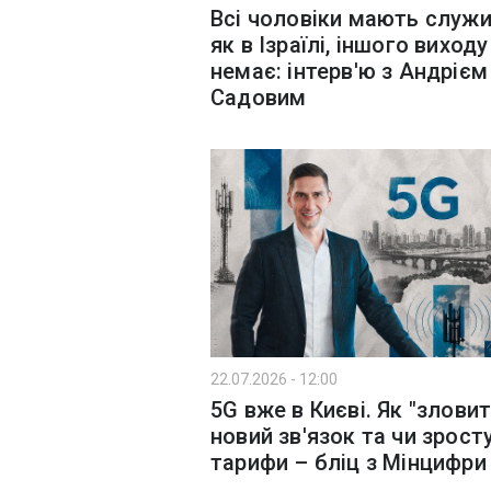
Всі чоловіки мають служи
як в Ізраїлі, іншого виходу
немає: інтерв'ю з Андрієм
Садовим
22.07.2026 - 12:00
5G вже в Києві. Як "зловит
новий зв'язок та чи зрост
тарифи – бліц з Мінцифри