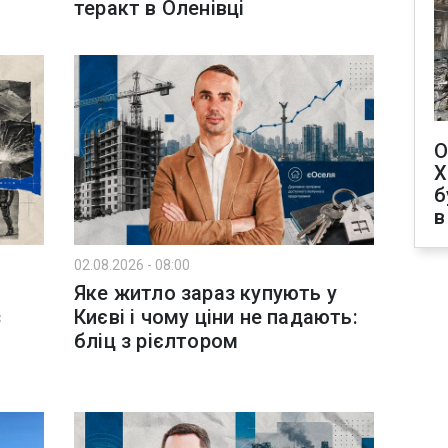
теракт в Оленівці
О
Х
б
в
02.08.2026 - 08:00
Яке житло зараз купують у
з
Києві і чому ціни не падають:
бліц з рієлтором