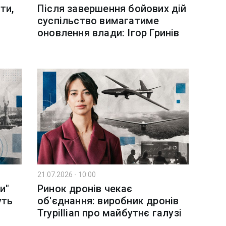
ти,
Після завершення бойових дій
суспільство вимагатиме
оновлення влади: Ігор Гринів
21.07.2026 - 10:00
и"
Ринок дронів чекає
уть
об'єднання: виробник дронів
Trypillian про майбутнє галузі