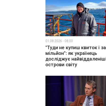
01.08.2026 - 08:00
"Туди не купиш квиток і з
мільйон": як українець
досліджує найвіддаленіш
острови світу