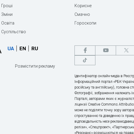
Гроші
Корисне
Зміни
Смачно
Освіта
Гороскопи
Суспільство
UA
EN
RU
Розмістити рекламу
Ідентифікатор онлайн-медіа в Реєстр
Інформаційний портал «РБК-Україна
російську та англійську), головна с
Фотографії, зображення належать ї
Порталі, авторами яких є журналіс
ліцензії Creative Commons Attributio
може не поділяти точку зору авторі
спростуванню та доведенню їх правд
відповідальність несе рекламодавец
релізи», «Спецпроект», «Партнерськи
«Резонанс» розміщуються на правах