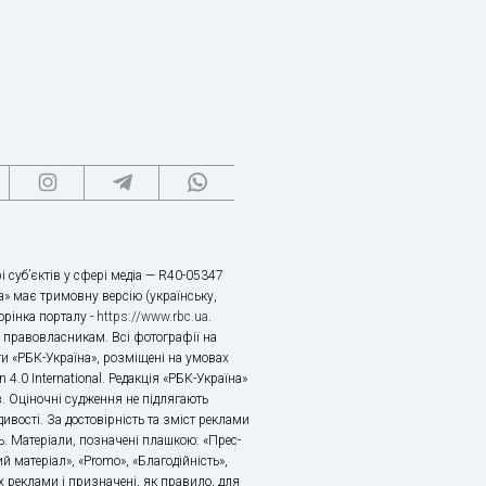
і суб’єктів у сфері медіа — R40-05347
» має тримовну версію (українську,
торінка порталу -
https://www.rbc.ua
.
х правовласникам. Всі фотографії на
ти «РБК-Україна», розміщені на умовах
n 4.0 International. Редакція «РБК-Україна»
в. Оціночні судження не підлягають
ивості. За достовірність та зміст реклами
ь. Матеріали, позначені плашкою: «Прес-
й матеріал», «Promo», «Благодійність»,
 реклами і призначені, як правило, для