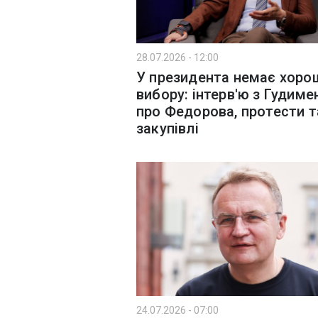
28.07.2026 - 12:00
У президента немає хоро
вибору: інтерв'ю з Гудим
про Федорова, протести т
закупівлі
24.07.2026 - 07:00