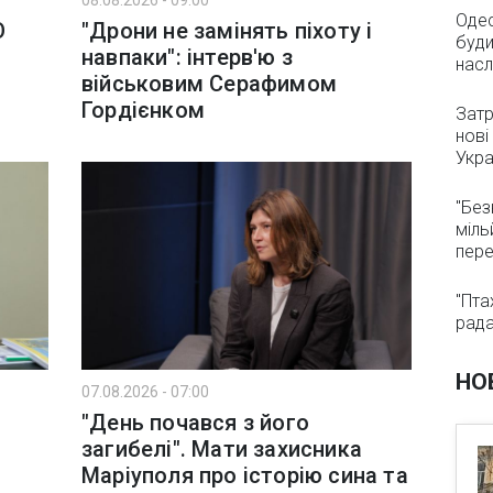
08.08.2026 - 09:00
Одес
O
"Дрони не замінять піхоту і
буди
навпаки": інтерв'ю з
насл
військовим Серафимом
Гордієнком
Затр
нові
Укра
"Без
міль
пер
"Пта
рада
НО
07.08.2026 - 07:00
"День почався з його
загибелі". Мати захисника
Маріуполя про історію сина та