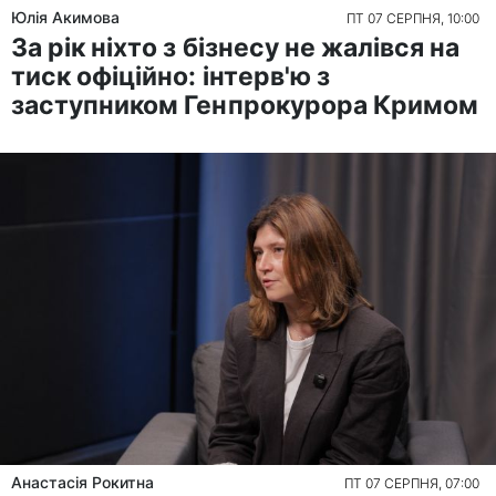
Юлія Акимова
ПТ 07 СЕРПНЯ, 10:00
За рік ніхто з бізнесу не жалівся на
тиск офіційно: інтерв'ю з
заступником Генпрокурора Кримом
Анастасія Рокитна
ПТ 07 СЕРПНЯ, 07:00