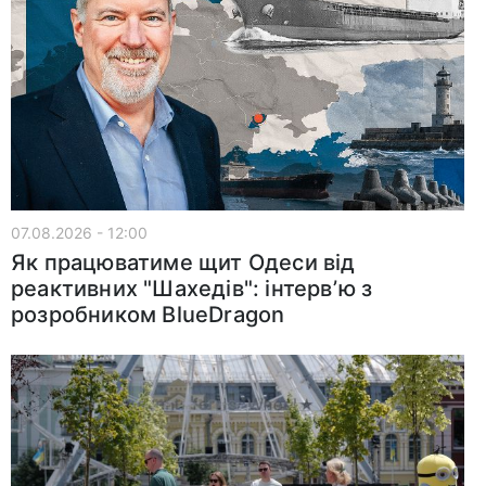
07.08.2026 - 12:00
Як працюватиме щит Одеси від
реактивних "Шахедів": інтервʼю з
розробником BlueDragon