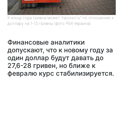
К концу года гривна может "просесть" по отношению к
доллару на 1-1,5 гривны (фото РБК-Украина)
Финансовые аналитики
допускают, что к новому году за
один доллар будут давать до
27,6-28 гривен, но ближе к
февралю курс стабилизируется.