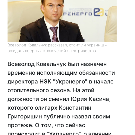
Всеволод Ковальчук рассказал, стоит ли украинцам
ожидать веерных отключений электричества
Всеволод Ковальчук был назначен
временно исполняющим обязанности
директора НЭК "Укрэнерго" в начале
отопительного сезона. На этой
должности он сменил Юрия Касича,
которого олигарх Константин
Григоришин публично назвал своим
протеже. О том, что сейчас
происходит в "Укрэнерго", о влиянии