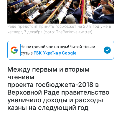
Раде предстоит принять госбюджет на 2018 год уже в
четверг, 7 декабря (фото: TheBankova-twitter)
Не витрачай час на шум! Читай тільки
суть з
РБК-Україна у Google
Между первым и вторым
чтением
проекта госбюджета-2018 в
Верховной Раде правительство
увеличило доходы и расходы
казны на следующий год