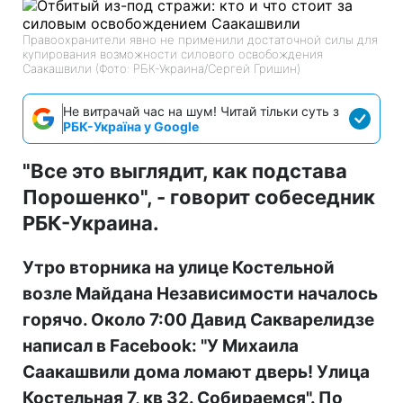
Правоохранители явно не применили достаточной силы для
купирования возможности силового освобождения
Саакашвили (Фото: РБК-Украина/Сергей Гришин)
Не витрачай час на шум! Читай тільки суть з
РБК-Україна у Google
"Все это выглядит, как подстава
Порошенко", - говорит собеседник
РБК-Украина.
Утро вторника на улице Костельной
возле Майдана Независимости началось
горячо. Около 7:00 Давид Сакварелидзе
написал в Facebook: "У Михаила
Саакашвили дома ломают дверь! Улица
Костельная 7, кв 32. Собираемся". По