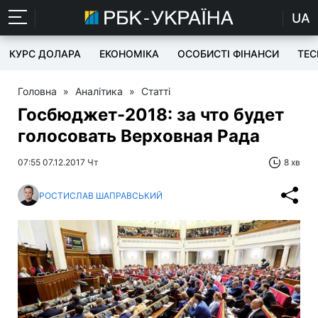
UA
КУРС ДОЛАРА
ЕКОНОМІКА
ОСОБИСТІ ФІНАНСИ
TEC
Головна
»
Аналітика
»
Статті
Госбюджет-2018: за что будет
голосовать Верховная Рада
07:55 07.12.2017 Чт
8 хв
РОСТИСЛАВ ШАПРАВСЬКИЙ