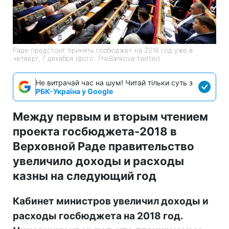
Раде предстоит принять госбюджет на 2018 год уже в
четверг, 7 декабря (фото: TheBankova-twitter)
Не витрачай час на шум! Читай тільки суть з
РБК-Україна у Google
Между первым и вторым чтением
проекта госбюджета-2018 в
Верховной Раде правительство
увеличило доходы и расходы
казны на следующий год
Кабинет министров увеличил доходы и
расходы госбюджета на 2018 год.