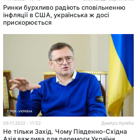
Ринки бурхливо радіють сповільненню
інфляції в США, українська ж досі
прискорюється
09.11.2022 - 11:52
Дмитро Кулеба
Не тільки Захід. Чому Південно-Східна
Азія важлива для перемоги України