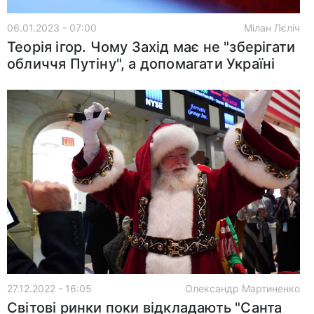
06.01.2023 - 07:00
Мілан Лєліч
Теорія ігор. Чому Захід має не "зберігати
обличчя Путіну", а допомагати Україні
27.12.2022 - 16:05
Олександр Мартиненко
Світові ринки поки відкладають "Санта