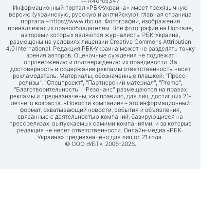
— R40-05347
Информационный портал «РБК-Украина» имеет трехязычную
версию (украинскую, русскую и английскую), главная страница
портала –
https://www.rbc.ua
. Фотографии, изображения
принадлежат их правообладателям. Все фотографии на Портале,
авторами которых являются журналисты РБК-Украина,
размещены на условиях лицензии Creative Commons Attribution
4.0 International. Редакция РБК-Украина может не разделять точку
зрения авторов. Оценочные суждения не подлежат
опровержению и подтверждению их правдивости. За
достоверность и содержание рекламы ответственность несет
рекламодатель. Материалы, обозначенные плашкой: "Пресс-
релизы", "Спецпроект", "Партнерский материал", "Promo",
"Благотворительность", "Резонанс" размещаются на правах
рекламы и предназначены, как правило, для лиц, достигших 21-
летнего возраста. «Новости компании» – это информационный
формат, охватывающий новости, события и объявления,
связанные с деятельностью компаний, базирующиеся на
прессрелизах, выпускаемых самими компаниями, и за которые
редакция не несет ответственности. Онлайн-медиа «РБК-
Украина» предназначено для лиц от 21 года.
© ООО «УБТ», 2006-2026.