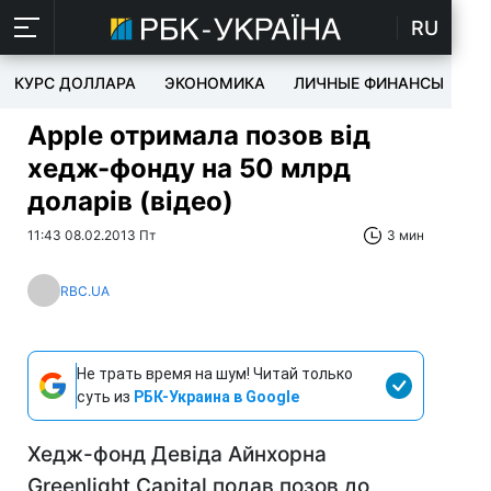
RU
КУРС ДОЛЛАРА
ЭКОНОМИКА
ЛИЧНЫЕ ФИНАНСЫ
T
Apple отримала позов від
хедж-фонду на 50 млрд
доларів (відео)
11:43 08.02.2013 Пт
3 мин
RBC.UA
Не трать время на шум! Читай только
суть из
РБК-Украина в Google
Хедж-фонд Девіда Айнхорна
Greenlight Capital подав позов до