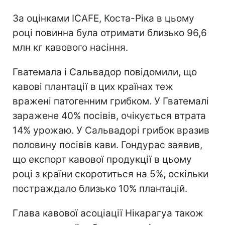
За оцінками ICAFE, Коста-Ріка в цьому
році повинна була отримати близько 96,6
млн кг кавового насіння.
Гватемала і Сальвадор повідомили, що
кавові плантації в цих країнах теж
вражені патогенним грибком. У Гватемалі
заражене 40% посівів, очікується втрата
14% урожаю. У Сальвадорі грибок вразив
половину посівів кави. Гондурас заявив,
що експорт кавової продукції в цьому
році з країни скоротиться на 5%, оскільки
постраждало близько 10% плантацій.
Глава кавової асоціації Нікарагуа також