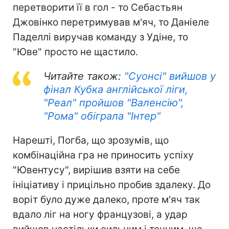
перетворити її в гол - то Себастьян
Джовінко перетримував м'яч, то Даніеле
Паделлі виручав команду з Удіне, то
"Юве" просто не щастило.
Читайте також:
"Суонсі" вийшов у
фінал Кубка англійської ліги,
"Реал" пройшов "Валенсію",
"Рома" обіграла "Інтер"
Нарешті, Погба, що зрозумів, що
комбінаційна гра не приносить успіху
"Ювентусу", вирішив взяти на себе
ініціативу і прицільно пробив здалеку. До
воріт було дуже далеко, проте м'яч так
вдало ліг на ногу французові, а удар