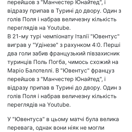
перейшов з "Манчестер Юнайтед", і
відразу припав в Турині до двору. Один з
голів Поля і набрав величезну кількість
переглядів на Youtube.
В 21-му турі чемпіонату Італії "Ювентус"
виграв у "Удінезе" з рахунком 4:0. Перші
два голи забив французький півзахисник
туринців Поль Погба, чимось схожий на
Маріо Балотеллі. В "Ювентус" француз
перейшов з "Манчестер Юнайтед", і
відразу припав в Турині до двору. Один з
голів Поля і набрав величезну кількість
переглядів на Youtube.
У "Ювентуса" в цьому матчі була велика
перевага, однак вони ніяк не могли