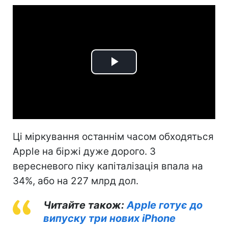
Play
Video
Ці міркування останнім часом обходяться
Apple на біржі дуже дорого. З
вересневого піку капіталізація впала на
34%, або на 227 млрд дол.
Читайте також:
Apple готує до
випуску три нових iPhone