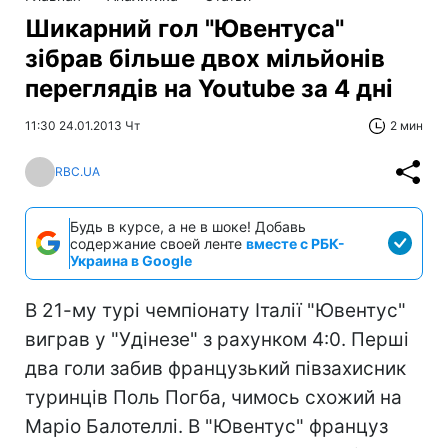
Шикарний гол "Ювентуса"
зібрав більше двох мільйонів
переглядів на Youtube за 4 дні
11:30 24.01.2013 Чт
2 мин
RBC.UA
Будь в курсе, а не в шоке! Добавь
содержание своей ленте
вместе с РБК-
Украина в Google
В 21-му турі чемпіонату Італії "Ювентус"
виграв у "Удінезе" з рахунком 4:0. Перші
два голи забив французький півзахисник
туринців Поль Погба, чимось схожий на
Маріо Балотеллі. В "Ювентус" француз