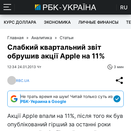
RU
КУРС ДОЛЛАРА
ЭКОНОМИКА
ЛИЧНЫЕ ФИНАНСЫ
T
Главная
»
Аналитика
»
Статьи
Слабкий квартальний звіт
обрушив акції Apple на 11%
12:34 24.01.2013 Чт
3 мин
RBC.UA
Не трать время на шум! Читай только суть из
РБК-Украина в Google
Акції Apple впали на 11%, після того як був
опублікований гірший за останні роки