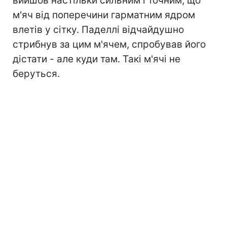
вийшов настільки сильним і точним, що
м'яч від поперечини гарматним ядром
влетів у сітку. Паделлі відчайдушно
стрибнув за цим м'ячем, спробував його
дістати - але куди там. Такі м'ячі не
беруться.