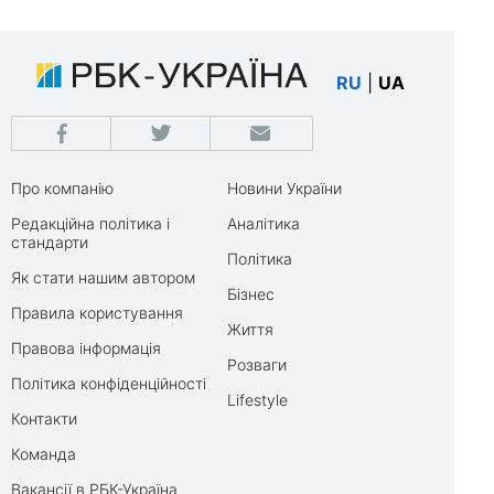
RU
|
UA
Про компанію
Новини України
Редакційна політика і
Аналітика
стандарти
Політика
Як стати нашим автором
Бізнес
Правила користування
Життя
Правова інформація
Розваги
Політика конфіденційності
Lifestyle
Контакти
Команда
Вакансії в РБК-Україна