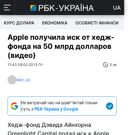
UA
КУРС ДОЛАРА
ЕКОНОМІКА
ОСОБИСТІ ФІНАНСИ
TEC
Apple получила иск от хедж-
фонда на 50 млрд долларов
(видео)
11:43 08.02.2013 Пт
3 хв
RBC.UA
Не витрачай час на шум! Читай тільки
суть з
РБК-Україна у Google
Хедж-фонд Дэвида Айнхорна
Greenlight Capital подал иск к Apple.