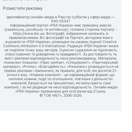
Розмістити рекламу
Ідентифікатор онлайн-медіа в Реєстрі суб’єктів у сфері медіа —
R40-05347
Інформаційний портал «РБК-Україна» має тримовну версію
(українську, російську та англійську), головна сторінка порталу -
https://www.rbc.ua
. Фотографії, зображення належать їх
правовласникам. Всі фотографії на Порталі, авторами яких є
журналісти «РБК-Україна», розміщені на умовах ліцензії Creative
Commons Attribution 4.0 International. Редакція «РБК-Україна» може
не поділяти точку зору авторів. Оціночні судження не підлягають
спростуванню та доведенню їх правдивості. За достовірність та
зміст реклами відповідальність несе рекламодавець. Матеріали,
позначені плашкою: «Прес-релізи», «Спецпроект», «Партнерський
матеріал», «Promo», «Благодійність», «Резонанс» розміщуються на
правах реклами і призначені, як правило, для осіб, які досягли 21-
річного віку. «Новини компанії» - це інформаційний формат, що
охоплює новини, події та оголошення, пов'язані з діяльністю
компаній, базуються на пресрелізах, які випускають самі
компанії, і за які редакція не несе відповідальність. Онлайн-медіа
«РБК-Україна» призначене для осіб віком від 21 року.
© ТОВ «УБТ», 2006-2026.