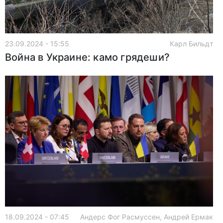
23.09.2024 - 15:55
Карл Бильдт
Война в Украине: камо грядеши?
18.09.2024 - 07:45
Андерс Фог Расмуссен, Андрей Ермак