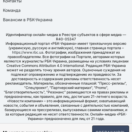
Контакты
Команда
Вакансии в РБК-Украина
Идентификатор онлайн-медиа в Реестре субъектов в сфере медиа —
R40-05347
Информационный портал «РБК-Украина» имеет трехязычную версию
(украинскую, русскую и английскую), главная страница портала –
https://www.rbc.ua
. Фотографии, изображения принадлежат их
правообладателям. Все фотографии на Портале, авторами которых
являются журналисты РБК-Украина, размещены на условиях лицензии
Creative Commons Attribution 4.0 International. Редакция РБК-Украина
может не разделять точку зрения авторов. Оценочные суждения не
подлежат опровержению и подтверждению их правдивости. За
достоверность и содержание рекламы ответственность несет
рекламодатель. Материалы, обозначенные плашкой: "Пресс-релизы",
"Спецпроект", "Партнерский материал", "Promo",
"Благотворительность", "Резонанс" размещаются на правах рекламы и
предназначены, как правило, для лиц, достигших 21-летнего возраста.
«Новости компании» – это информационный формат, охватывающий
новости, события и объявления, связанные с деятельностью компаний,
базирующиеся на прессрелизах, выпускаемых самими компаниями, и
за которые редакция не несет ответственности. Онлайн-медиа «РБК-
Украина» предназначено для лиц от 21 года.
© LLC "UBT MEDIA", 2006-2026.