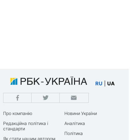
RU
|
UA
Про компанію
Новини України
Редакційна політика і
Аналітика
стандарти
Політика
Як стати нашим автором