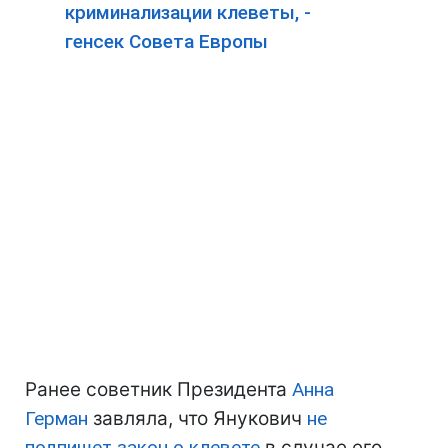
криминализации клеветы, -
генсек Совета Европы
Ранее советник Президента
Анна
Герман
завляла, что Янукович
не
подпишет закон о клевете
в случае его