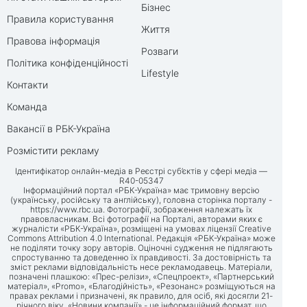
Бізнес
Правила користування
Життя
Правова інформація
Розваги
Політика конфіденційності
Lifestyle
Контакти
Команда
Вакансії в РБК-Україна
Розмістити рекламу
Ідентифікатор онлайн-медіа в Реєстрі суб’єктів у сфері медіа —
R40-05347
Інформаційний портал «РБК-Україна» має тримовну версію
(українську, російську та англійську), головна сторінка порталу -
https://www.rbc.ua
. Фотографії, зображення належать їх
правовласникам. Всі фотографії на Порталі, авторами яких є
журналісти «РБК-Україна», розміщені на умовах ліцензії Creative
Commons Attribution 4.0 International. Редакція «РБК-Україна» може
не поділяти точку зору авторів. Оціночні судження не підлягають
спростуванню та доведенню їх правдивості. За достовірність та
зміст реклами відповідальність несе рекламодавець. Матеріали,
позначені плашкою: «Прес-релізи», «Спецпроект», «Партнерський
матеріал», «Promo», «Благодійність», «Резонанс» розміщуються на
правах реклами і призначені, як правило, для осіб, які досягли 21-
річного віку. «Новини компанії» - це інформаційний формат, що