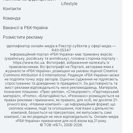
Lifestyle
Контакти
Команда
Вакансії в РБК-Україна
Розмістити рекламу
Ідентифікатор онлайн-медіа в Реєстрі суб’єктів у сфері медіа —
R40-05347
Інформаційний портал «РБК-Україна» має тримовну версію
(українську, російську та англійську), головна сторінка порталу -
https://www.rbc.ua
. Фотографії, зображення належать їх
правовласникам. Всі фотографії на Порталі, авторами яких є
журналісти «РБК-Україна», розміщені на умовах ліцензії Creative
Commons Attribution 4.0 International. Редакція «РБК-Україна» може
не поділяти точку зору авторів. Оціночні судження не підлягають
спростуванню та доведенню їх правдивості. За достовірність та
зміст реклами відповідальність несе рекламодавець. Матеріали,
позначені плашкою: «Прес-релізи», «Спецпроект», «Партнерський
матеріал», «Promo», «Благодійність», «Резонанс» розміщуються на
правах реклами і призначені, як правило, для осіб, які досягли 21-
річного віку. «Новини компанії» - це інформаційний формат, що
охоплює новини, події та оголошення, пов'язані з діяльністю
компаній, базуються на пресрелізах, які випускають самі
компанії, і за які редакція не несе відповідальність. Онлайн-медіа
«РБК-Україна» призначене для осіб віком від 21 року.
© ТОВ «УБТ», 2006-2026.