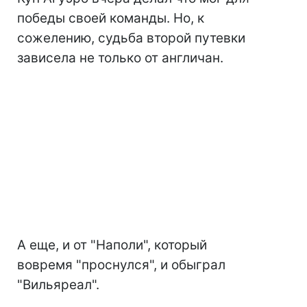
победы своей команды. Но, к
сожелению, судьба второй путевки
зависела не только от англичан.
А еще, и от "Наполи", который
вовремя "проснулся", и обыграл
"Вильяреал".