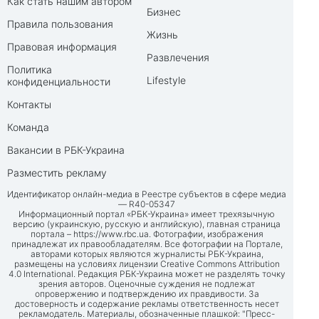
Как стать нашим автором
Бизнес
Правила пользования
Жизнь
Правовая информация
Развлечения
Политика
Lifestyle
конфиденциальности
Контакты
Команда
Вакансии в РБК-Украина
Разместить рекламу
Идентификатор онлайн-медиа в Реестре субъектов в сфере медиа
— R40-05347
Информационный портал «РБК-Украина» имеет трехязычную
версию (украинскую, русскую и английскую), главная страница
портала –
https://www.rbc.ua
. Фотографии, изображения
принадлежат их правообладателям. Все фотографии на Портале,
авторами которых являются журналисты РБК-Украина,
размещены на условиях лицензии Creative Commons Attribution
4.0 International. Редакция РБК-Украина может не разделять точку
зрения авторов. Оценочные суждения не подлежат
опровержению и подтверждению их правдивости. За
достоверность и содержание рекламы ответственность несет
рекламодатель. Материалы, обозначенные плашкой: "Пресс-