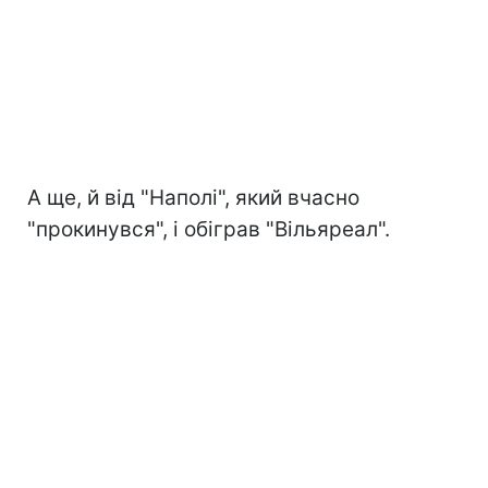
А ще, й від "Наполі", який вчасно
"прокинувся", і обіграв "Вільяреал".