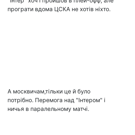
"Інтер" хоч і пройшов в плей-офф, але
програти вдома ЦСКА не хотів ніхто.
А москвичам,тільки це й було
потрібно. Перемога над "Інтером" і
ничья в паралельному матчі.