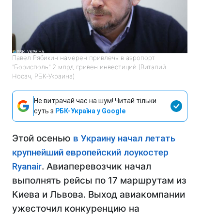
Павел Рябикин намерен привлечь в аэропорт
"Борисполь" 2 млрд гривен инвестиций (Виталий
Носач, РБК-Украина)
Не витрачай час на шум! Читай тільки
суть з
РБК-Україна у Google
Этой осенью
в Украину начал летать
крупнейший европейский лоукостер
Ryanair
. Авиаперевозчик начал
выполнять рейсы по 17 маршрутам из
Киева и Львова. Выход авиакомпании
ужесточил конкуренцию на