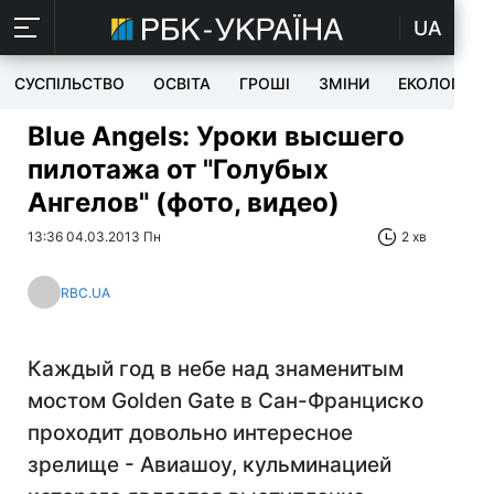
UA
СУСПІЛЬСТВО
ОСВІТА
ГРОШІ
ЗМІНИ
ЕКОЛОГІЯ
Blue Angels: Уроки высшего
пилотажа от "Голубых
Ангелов" (фото, видео)
13:36 04.03.2013 Пн
2 хв
RBC.UA
Каждый год в небе над знаменитым
мостом Golden Gate в Сан-Франциско
проходит довольно интересное
зрелище - Авиашоу, кульминацией