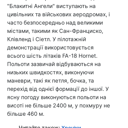
"Блакитні Ангели" виступають на
цивільних та військових аеродромах, і
часто безпосередньо над великими
містами, такими як Сан-Франциско,
Клівленд і Сіетл. У пілотажній
демонстрації використовується
всього шість літаків FA-18 Hornet.
Польоти зазвичай відбуваються на
низьких швидкостях, виконуючи
маневри, такі як петля, бочка, та
перехід від однієї формації до іншої. У
ясну погоду виконуються польоти на
висоті не більше 2400 м, у похмуру не
більше 460 м.
Читайте також:
Хроніки