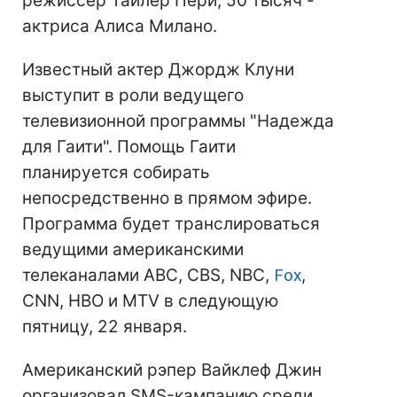
режиссер Тайлер Пери, 50 тысяч -
актриса Алиса Милано.
Известный актер Джордж Клуни
выступит в роли ведущего
телевизионной программы "Надежда
для Гаити". Помощь Гаити
планируется собирать
непосредственно в прямом эфире.
Программа будет транслироваться
ведущими американскими
телеканалами ABC, CBS, NBC,
Fox
,
CNN, HBO и MTV в следующую
пятницу, 22 января.
Американский рэпер Вайклеф Джин
организовал SMS-кампанию среди