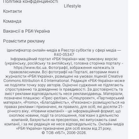
Політика конфіденційності
Lifestyle
Контакти
Команда
Вакансії в РБК-Україна
Розмістити рекламу
Ідентифікатор онлайн-медіа в Реєстрі суб’єктів у сфері медіа —
R40-05347
Інформаційний портал «РБК-Україна» має тримовну версію
(українську, російську та англійську), головна сторінка порталу -
https://www.rbc.ua
. Фотографії, зображення належать їх
правовласникам. Всі фотографії на Порталі, авторами яких є
журналісти «РБК-Україна», розміщені на умовах ліцензії Creative
Commons Attribution 4.0 International. Редакція «РБК-Україна» може
не поділяти точку зору авторів. Оціночні судження не підлягають
спростуванню та доведенню їх правдивості. За достовірність та
зміст реклами відповідальність несе рекламодавець. Матеріали,
позначені плашкою: «Прес-релізи», «Спецпроект», «Партнерський
матеріал», «Promo», «Благодійність», «Резонанс» розміщуються на
правах реклами і призначені, як правило, для осіб, які досягли 21-
річного віку. «Новини компанії» - це інформаційний формат, що
охоплює новини, події та оголошення, пов'язані з діяльністю
компаній, базуються на пресрелізах, які випускають самі
компанії, і за які редакція не несе відповідальність. Онлайн-медіа
«РБК-Україна» призначене для осіб віком від 21 року.
© ТОВ «УБТ», 2006-2026.