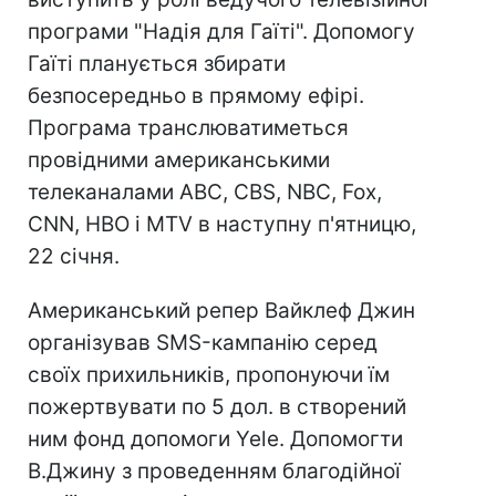
програми "Надія для Гаїті". Допомогу
Гаїті планується збирати
безпосередньо в прямому ефірі.
Програма транслюватиметься
провідними американськими
телеканалами ABC, CBS, NBC, Fox,
CNN, HBO і MTV в наступну п'ятницю,
22 січня.
Американський репер Вайклеф Джин
організував SMS-кампанію серед
своїх прихильників, пропонуючи їм
пожертвувати по 5 дол. в створений
ним фонд допомоги Yele. Допомогти
В.Джину з проведенням благодійної