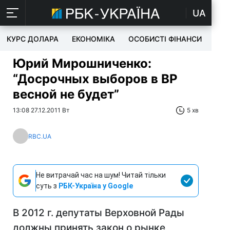
UA
КУРС ДОЛАРА
ЕКОНОМІКА
ОСОБИСТІ ФІНАНСИ
TEC
Юрий Мирошниченко:
“Досрочных выборов в ВР
весной не будет”
13:08 27.12.2011 Вт
5 хв
RBC.UA
Не витрачай час на шум! Читай тільки
суть з
РБК-Україна у Google
В 2012 г. депутаты Верховной Рады
должны принять закон о рынке