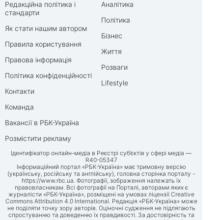
Редакційна політика і
Аналітика
стандарти
Політика
Як стати нашим автором
Бізнес
Правила користування
Життя
Правова інформація
Розваги
Політика конфіденційності
Lifestyle
Контакти
Команда
Вакансії в РБК-Україна
Розмістити рекламу
Ідентифікатор онлайн-медіа в Реєстрі суб’єктів у сфері медіа —
R40-05347
Інформаційний портал «РБК-Україна» має тримовну версію
(українську, російську та англійську), головна сторінка порталу -
https://www.rbc.ua
. Фотографії, зображення належать їх
правовласникам. Всі фотографії на Порталі, авторами яких є
журналісти «РБК-Україна», розміщені на умовах ліцензії Creative
Commons Attribution 4.0 International. Редакція «РБК-Україна» може
не поділяти точку зору авторів. Оціночні судження не підлягають
спростуванню та доведенню їх правдивості. За достовірність та