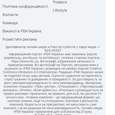
Розваги
Політика конфіденційності
Lifestyle
Контакти
Команда
Вакансії в РБК-Україна
Розмістити рекламу
Ідентифікатор онлайн-медіа в Реєстрі суб’єктів у сфері медіа —
R40-05347
Інформаційний портал «РБК-Україна» має тримовну версію
(українську, російську та англійську), головна сторінка порталу -
https://www.rbc.ua
. Фотографії, зображення належать їх
правовласникам. Всі фотографії на Порталі, авторами яких є
журналісти «РБК-Україна», розміщені на умовах ліцензії Creative
Commons Attribution 4.0 International. Редакція «РБК-Україна» може
не поділяти точку зору авторів. Оціночні судження не підлягають
спростуванню та доведенню їх правдивості. За достовірність та
зміст реклами відповідальність несе рекламодавець. Матеріали,
позначені плашкою: «Прес-релізи», «Спецпроект», «Партнерський
матеріал», «Promo», «Благодійність», «Резонанс» розміщуються на
правах реклами і призначені, як правило, для осіб, які досягли 21-
річного віку. «Новини компанії» - це інформаційний формат, що
охоплює новини, події та оголошення, пов'язані з діяльністю
компаній, базуються на пресрелізах, які випускають самі
компанії, і за які редакція не несе відповідальність. Онлайн-медіа
«РБК-Україна» призначене для осіб віком від 21 року.