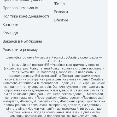
Життя
Правова інформація
Розваги
Політика конфіденційності
Lifestyle
Контакти
Команда
Вакансії в РБК-Україна
Розмістити рекламу
Ідентифікатор онлайн-медіа в Реєстрі суб’єктів у сфері медіа —
R40-05347
Інформаційний портал «РБК-Україна» має тримовну версію
(українську, російську та англійську), головна сторінка порталу -
https://www.rbc.ua
. Фотографії, зображення належать їх
правовласникам. Всі фотографії на Порталі, авторами яких є
журналісти «РБК-Україна», розміщені на умовах ліцензії Creative
Commons Attribution 4.0 International. Редакція «РБК-Україна» може
не поділяти точку зору авторів. Оціночні судження не підлягають
спростуванню та доведенню їх правдивості. За достовірність та
зміст реклами відповідальність несе рекламодавець. Матеріали,
позначені плашкою: «Прес-релізи», «Спецпроект», «Партнерський
матеріал», «Promo», «Благодійність», «Резонанс» розміщуються на
правах реклами і призначені, як правило, для осіб, які досягли 21-
річного віку. «Новини компанії» - це інформаційний формат, що
охоплює новини, події та оголошення, пов'язані з діяльністю
компаній, базуються на пресрелізах, які випускають самі