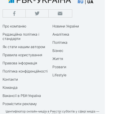
RU
|
UA
Про компанію
Новини України
Редакційна політика і
Аналітика
стандарти
Політика
Як стати нашим автором
Бізнес
Правила користування
Життя
Правова інформація
Розваги
Політика конфіденційності
Lifestyle
Контакти
Команда
Вакансії в РБК-Україна
Розмістити рекламу
Ідентифікатор онлайн-медіа в Реєстрі суб’єктів у сфері медіа —