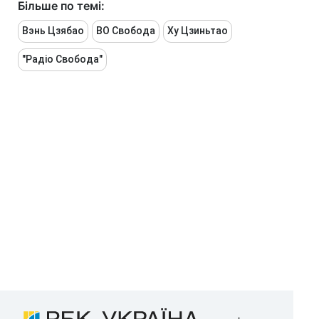
Більше по темі:
Вэнь Цзябао
ВО Свобода
Ху Цзиньтао
"Радіо Свобода"