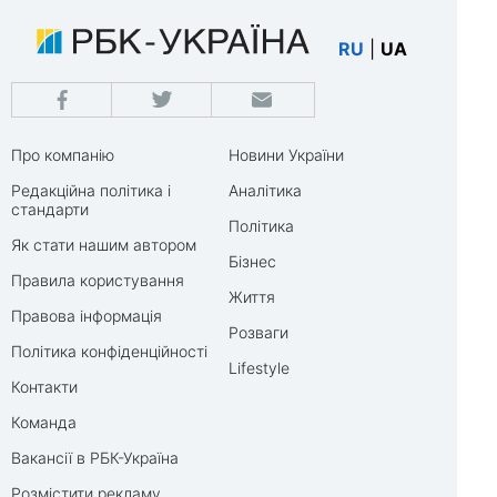
RU
|
UA
Про компанію
Новини України
Редакційна політика і
Аналітика
стандарти
Політика
Як стати нашим автором
Бізнес
Правила користування
Життя
Правова інформація
Розваги
Політика конфіденційності
Lifestyle
Контакти
Команда
Вакансії в РБК-Україна
Розмістити рекламу