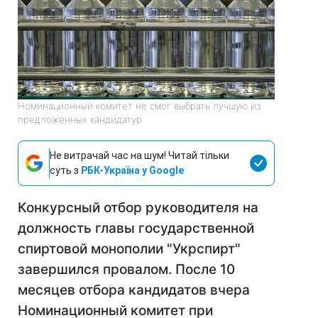
Номинационный комитет не смог выбрать лучшую из
предложенных кандидатур
Не витрачай час на шум! Читай тільки
суть з
РБК-Україна у Google
Конкурсный отбор руководителя на
должность главы государственной
спиртовой монополии "Укрспирт"
завершился провалом. После 10
месяцев отбора кандидатов вчера
Номинационный комитет при