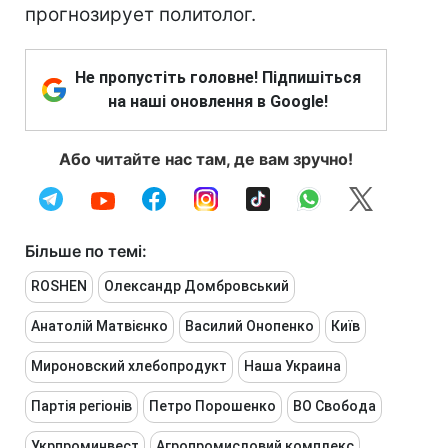
прогнозирует политолог.
Не пропустіть головне! Підпишіться
на наші оновлення в Google!
Або читайте нас там, де вам зручно!
Більше по темі:
ROSHEN
Олександр Домбровський
Анатолій Матвієнко
Василий Онопенко
Київ
Мироновский хлебопродукт
Наша Украина
Партія регіонів
Петро Порошенко
ВО Свобода
Укрпроминвест
Агропромисловий комплекс