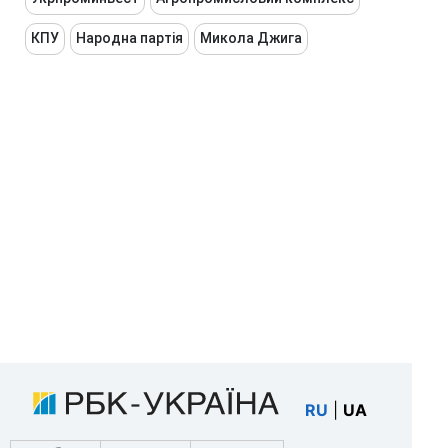
КПУ
Народна партія
Микола Джига
RU
|
UA