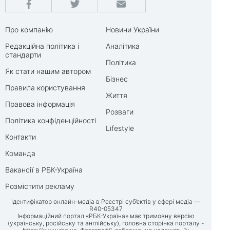
Про компанію
Новини України
Редакційна політика і
Аналітика
стандарти
Політика
Як стати нашим автором
Бізнес
Правила користування
Життя
Правова інформація
Розваги
Політика конфіденційності
Lifestyle
Контакти
Команда
Вакансії в РБК-Україна
Розмістити рекламу
Ідентифікатор онлайн-медіа в Реєстрі суб’єктів у сфері медіа —
R40-05347
Інформаційний портал «РБК-Україна» має тримовну версію
(українську, російську та англійську), головна сторінка порталу -