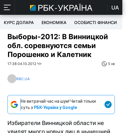
UA
КУРС ДОЛАРА
ЕКОНОМІКА
ОСОБИСТІ ФІНАНСИ
TEC
Выборы-2012: В Винницкой
обл. соревнуются семьи
Порошенко и Калетник
17:38 04.10.2012 Чт
5 хв
RBC.UA
Не витрачай час на шум! Читай тільки
суть з
РБК-Україна у Google
Избиратели Винницкой области не
увидят много новых лиц в нынешней