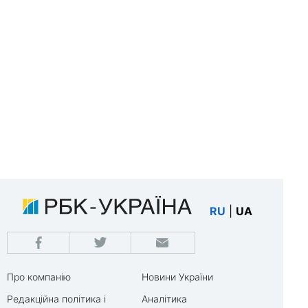
RU
|
UA
Про компанію
Новини України
Редакційна політика і
Аналітика