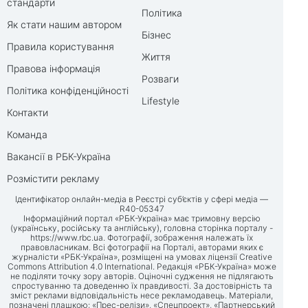
стандарти
Політика
Як стати нашим автором
Бізнес
Правила користування
Життя
Правова інформація
Розваги
Політика конфіденційності
Lifestyle
Контакти
Команда
Вакансії в РБК-Україна
Розмістити рекламу
Ідентифікатор онлайн-медіа в Реєстрі суб’єктів у сфері медіа —
R40-05347
Інформаційний портал «РБК-Україна» має тримовну версію
(українську, російську та англійську), головна сторінка порталу -
https://www.rbc.ua
. Фотографії, зображення належать їх
правовласникам. Всі фотографії на Порталі, авторами яких є
журналісти «РБК-Україна», розміщені на умовах ліцензії Creative
Commons Attribution 4.0 International. Редакція «РБК-Україна» може
не поділяти точку зору авторів. Оціночні судження не підлягають
спростуванню та доведенню їх правдивості. За достовірність та
зміст реклами відповідальність несе рекламодавець. Матеріали,
позначені плашкою: «Прес-релізи», «Спецпроект», «Партнерський