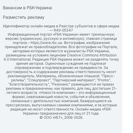
Вакансии в РБК-Украина
Разместить рекламу
Идентификатор онлайн-медиа в Реестре субъектов в сфере медиа
— R40-05347
Информационный портал «РБК-Украина» имеет трехязычную
версию (украинскую, русскую и английскую), главная страница
портала –
https://www.rbc.ua
. Фотографии, изображения
принадлежат их правообладателям. Все фотографии на Портале,
авторами которых являются журналисты РБК-Украина,
размещены на условиях лицензии Creative Commons Attribution
4.0 International. Редакция РБК-Украина может не разделять точку
зрения авторов. Оценочные суждения не подлежат
опровержению и подтверждению их правдивости. За
достоверность и содержание рекламы ответственность несет
рекламодатель. Материалы, обозначенные плашкой: "Пресс-
релизы", "Спецпроект", "Партнерский материал", "Promo",
"Благотворительность", "Резонанс" размещаются на правах
рекламы и предназначены, как правило, для лиц, достигших 21-
летнего возраста. «Новости компании» – это информационный
формат, охватывающий новости, события и объявления,
связанные с деятельностью компаний, базирующиеся на
прессрелизах, выпускаемых самими компаниями, и за которые
редакция не несет ответственности. Онлайн-медиа «РБК-
Украина» предназначено для лиц от 21 года.
© ООО «УБТ», 2006-2026.