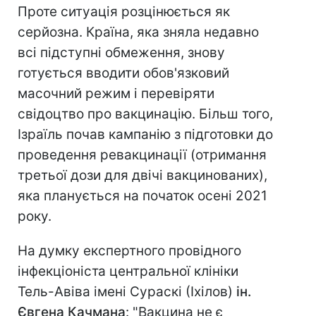
Проте ситуація розцінюється як
серйозна. Країна, яка зняла недавно
всі підступні обмеження, знову
готується вводити обов'язковий
масочний режим і перевіряти
свідоцтво про вакцинацію. Більш того,
Ізраїль почав кампанію з підготовки до
проведення ревакцинації (отримання
третьої дози для двічі вакцинованих),
яка планується на початок осені 2021
року.
На думку експертного провідного
інфекціоніста центральної клініки
Тель-Авіва імені Сураскі (Іхілов)
ін.
Євгена Качмана
: "Вакцина не є