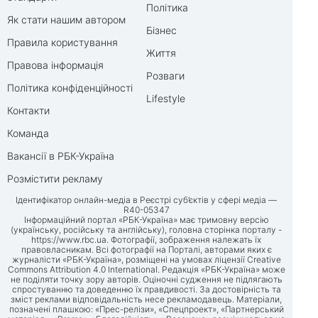
Політика
Як стати нашим автором
Бізнес
Правила користування
Життя
Правова інформація
Розваги
Політика конфіденційності
Lifestyle
Контакти
Команда
Вакансії в РБК-Україна
Розмістити рекламу
Ідентифікатор онлайн-медіа в Реєстрі суб’єктів у сфері медіа —
R40-05347
Інформаційний портал «РБК-Україна» має тримовну версію
(українську, російську та англійську), головна сторінка порталу -
https://www.rbc.ua
. Фотографії, зображення належать їх
правовласникам. Всі фотографії на Порталі, авторами яких є
журналісти «РБК-Україна», розміщені на умовах ліцензії Creative
Commons Attribution 4.0 International. Редакція «РБК-Україна» може
не поділяти точку зору авторів. Оціночні судження не підлягають
спростуванню та доведенню їх правдивості. За достовірність та
зміст реклами відповідальність несе рекламодавець. Матеріали,
позначені плашкою: «Прес-релізи», «Спецпроект», «Партнерський