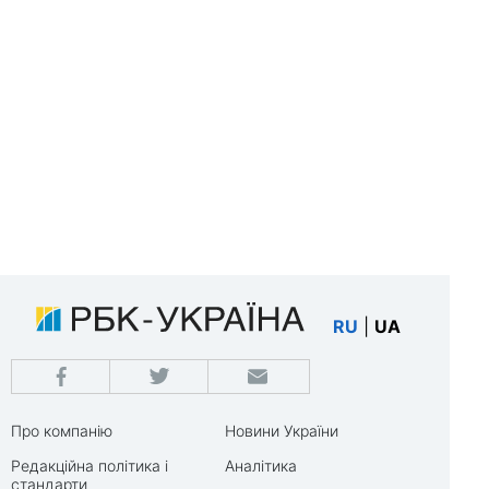
RU
|
UA
Про компанію
Новини України
Редакційна політика і
Аналітика
стандарти