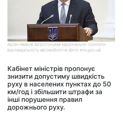
Арсен Аваков запропонував кардинально посилити
відповідальність автомобілістів (фото kmu.gov.ua)
Кабінет міністрів пропонує
знизити допустиму швидкість
руху в населених пунктах до 50
км/год і збільшити штрафи за
інші порушення правил
дорожнього руху.