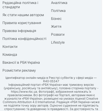
Редакційна політика і
Аналітика
стандарти
Політика
Як стати нашим автором
Бізнес
Правила користування
Життя
Правова інформація
Розваги
Політика конфіденційності
Lifestyle
Контакти
Команда
Вакансії в РБК-Україна
Розмістити рекламу
Ідентифікатор онлайн-медіа в Реєстрі суб’єктів у сфері медіа —
R40-05347
Інформаційний портал «РБК-Україна» має тримовну версію
(українську, російську та англійську), головна сторінка порталу -
https://www.rbc.ua
. Фотографії, зображення належать їх
правовласникам. Всі фотографії на Порталі, авторами яких є
журналісти «РБК-Україна», розміщені на умовах ліцензії Creative
Commons Attribution 4.0 International. Редакція «РБК-Україна» може
не поділяти точку зору авторів. Оціночні судження не підлягають
спростуванню та доведенню їх правдивості. За достовірність та