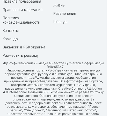
Правила пользования
Жизнь
Правовая информация
Развлечения
Политика
Lifestyle
конфиденциальности
Контакты
Команда
Вакансии в РБК-Украина
Разместить рекламу
Идентификатор онлайн-медиа в Реестре субъектов в сфере медиа
— R40-05347
Информационный портал «РБК-Украина» имеет трехязычную
версию (украинскую, русскую и английскую), главная страница
портала –
https://www.rbc.ua
. Фотографии, изображения
принадлежат их правообладателям. Все фотографии на Портале,
авторами которых являются журналисты РБК-Украина,
размещены на условиях лицензии Creative Commons Attribution
4.0 International. Редакция РБК-Украина может не разделять точку
зрения авторов. Оценочные суждения не подлежат
опровержению и подтверждению их правдивости. За
достоверность и содержание рекламы ответственность несет
рекламодатель. Материалы, обозначенные плашкой: "Пресс-
релизы", "Спецпроект", "Партнерский материал", "Promo",
"Благотворительность", "Резонанс" размещаются на правах