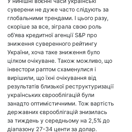
У нинішні воєнні часи українські
суверени не дуже часто слідують за
глобальними трендами. І цього разу,
скоріше за все, зіграла свою роль
об’ява кредитної агенції S&P про
зниження суверенного рейтингу
України, хоча таке зниження було
цілком очікуване. Також можливо, що
інвестори раптом схаменулися і
вирішили, що їхні очікування від
результатів близької реструктуризації
українських єврооблігацій були
занадто оптимістичними. Тож вартість
державних єврооблігацій знизилась
за тиждень у середньому на 2,5% до
діапазону 27-34 центи за долар.