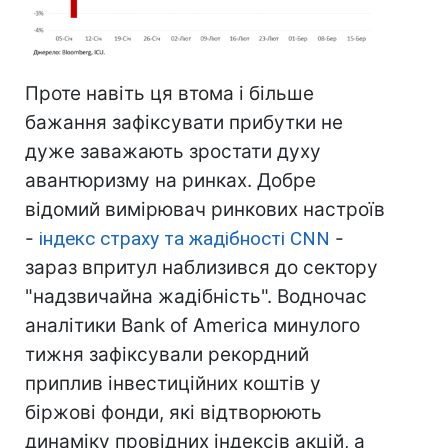
Проте навіть ця втома і більше
бажання зафіксувати прибутки не
дуже заважають зростати духу
авантюризму на ринках. Добре
відомий вимірювач ринкових настроїв
-
індекс страху та жадібності CNN
-
зараз впритул наблизився до сектору
"надзвичайна жадібність". Водночас
аналітики Bank of America минулого
тижня зафіксували рекордний
приплив інвестиційних коштів у
біржові фонди, які відтворюють
динаміку провідних індексів акцій, а