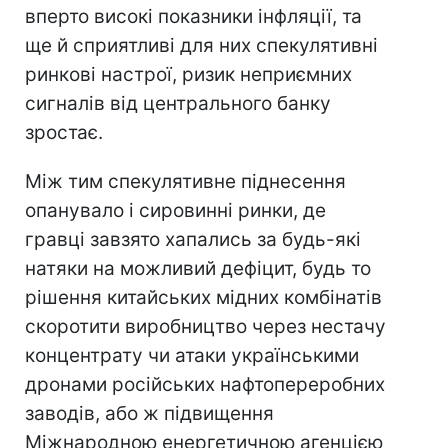
вперто високі показники інфляції, та
ще й сприятливі для них спекулятивні
ринкові настрої, ризик неприємних
сигналів від центрального банку
зростає.
Між тим спекулятивне піднесення
опанувало і сировинні ринки, де
гравці завзято хапались за будь-які
натяки на можливий дефіцит, будь то
рішення китайських мідних комбінатів
скоротити виробництво через нестачу
концентрату чи атаки українськими
дронами російських нафтопереробних
заводів, або ж підвищення
Міжнародною енергетичною агенцією