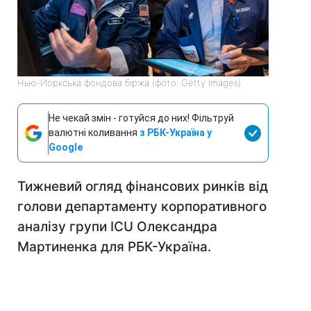
Нью-Йоркська фондова біржа (фото: Getty Images)
Не чекай змін - готуйся до них! Фільтруй
валютні коливання
з РБК-Україна у
Google
Тижневий огляд фінансових ринків від
голови департаменту корпоративного
аналізу групи ICU Олександра
Мартиненка для РБК-Україна.