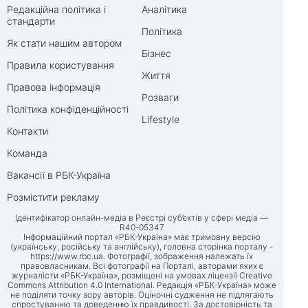
Редакційна політика і
Аналітика
стандарти
Політика
Як стати нашим автором
Бізнес
Правила користування
Життя
Правова інформація
Розваги
Політика конфіденційності
Lifestyle
Контакти
Команда
Вакансії в РБК-Україна
Розмістити рекламу
Ідентифікатор онлайн-медіа в Реєстрі суб’єктів у сфері медіа —
R40-05347
Інформаційний портал «РБК-Україна» має тримовну версію
(українську, російську та англійську), головна сторінка порталу -
https://www.rbc.ua
. Фотографії, зображення належать їх
правовласникам. Всі фотографії на Порталі, авторами яких є
журналісти «РБК-Україна», розміщені на умовах ліцензії Creative
Commons Attribution 4.0 International. Редакція «РБК-Україна» може
не поділяти точку зору авторів. Оціночні судження не підлягають
спростуванню та доведенню їх правдивості. За достовірність та