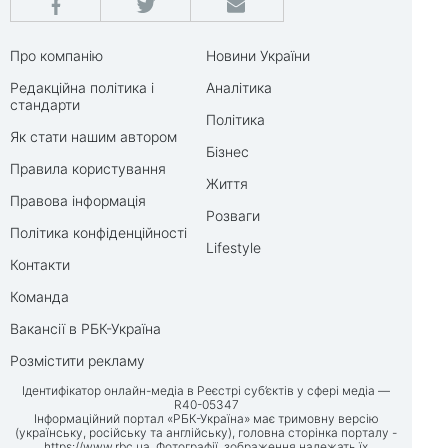
Про компанію
Новини України
Редакційна політика і
Аналітика
стандарти
Політика
Як стати нашим автором
Бізнес
Правила користування
Життя
Правова інформація
Розваги
Політика конфіденційності
Lifestyle
Контакти
Команда
Вакансії в РБК-Україна
Розмістити рекламу
Ідентифікатор онлайн-медіа в Реєстрі суб’єктів у сфері медіа —
R40-05347
Інформаційний портал «РБК-Україна» має тримовну версію
(українську, російську та англійську), головна сторінка порталу -
https://www.rbc.ua
. Фотографії, зображення належать їх