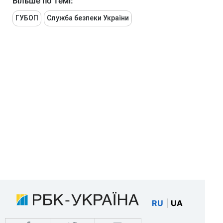
Більше по темі:
ГУБОП
Служба безпеки України
RU
|
UA