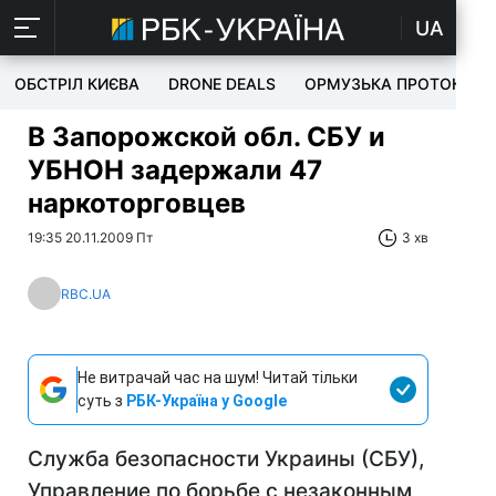
UA
ОБСТРІЛ КИЄВА
DRONE DEALS
ОРМУЗЬКА ПРОТОКА
В Запорожской обл. СБУ и
УБНОН задержали 47
наркоторговцев
19:35 20.11.2009 Пт
3 хв
RBC.UA
Не витрачай час на шум! Читай тільки
суть з
РБК-Україна у Google
Служба безопасности Украины (СБУ),
Управление по борьбе с незаконным