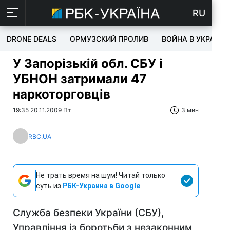
RU
DRONE DEALS
ОРМУЗСКИЙ ПРОЛИВ
ВОЙНА В УКРАИНЕ
У Запорізькій обл. СБУ і
УБНОН затримали 47
наркоторговців
19:35 20.11.2009 Пт
3 мин
RBC.UA
Не трать время на шум! Читай только
суть из
РБК-Украина в Google
Служба безпеки України (СБУ),
Управління із боротьби з незаконним