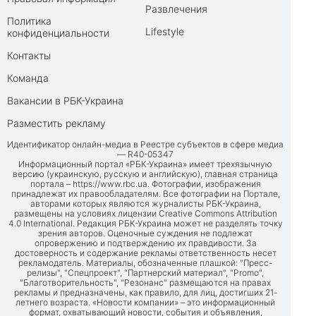
Развлечения
Политика
Lifestyle
конфиденциальности
Контакты
Команда
Вакансии в РБК-Украина
Разместить рекламу
Идентификатор онлайн-медиа в Реестре субъектов в сфере медиа
— R40-05347
Информационный портал «РБК-Украина» имеет трехязычную
версию (украинскую, русскую и английскую), главная страница
портала –
https://www.rbc.ua
. Фотографии, изображения
принадлежат их правообладателям. Все фотографии на Портале,
авторами которых являются журналисты РБК-Украина,
размещены на условиях лицензии Creative Commons Attribution
4.0 International. Редакция РБК-Украина может не разделять точку
зрения авторов. Оценочные суждения не подлежат
опровержению и подтверждению их правдивости. За
достоверность и содержание рекламы ответственность несет
рекламодатель. Материалы, обозначенные плашкой: "Пресс-
релизы", "Спецпроект", "Партнерский материал", "Promo",
"Благотворительность", "Резонанс" размещаются на правах
рекламы и предназначены, как правило, для лиц, достигших 21-
летнего возраста. «Новости компании» – это информационный
формат, охватывающий новости, события и объявления,