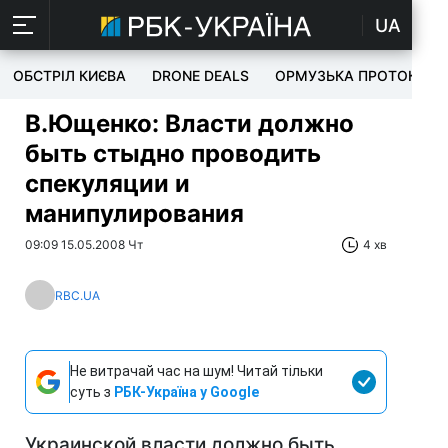
UA
ОБСТРІЛ КИЄВА
DRONE DEALS
ОРМУЗЬКА ПРОТОКА
В.Ющенко: Власти должно
быть стыдно проводить
спекуляции и
манипулирования
09:09 15.05.2008 Чт
4 хв
RBC.UA
Не витрачай час на шум! Читай тільки
суть з
РБК-Україна у Google
Украинской власти должно быть