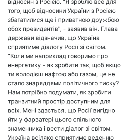
відносин з Росією. "Я зроблю все для
того, щоб відносини України з Росією
збагатилися ще і приватною дружбою
обох президентів", - заявив він. Глава
держави відзначив, що Україна
сприятиме діалогу Росії зі світом.
"Коли ми наприклад говоримо про
енергетику - як зробити так, щоб якщо
ти володієш нафтою або газом, це не
стало знаряддями політичного тиску?
Нам потрібно подумати, як зробити
транзитний простір доступним для
всіх. Мені здається, що Росії вигідно
йти у фарватері цього спільного
знаменника і вести діалог зі світом.
Україна всіляко сприятиме веденню