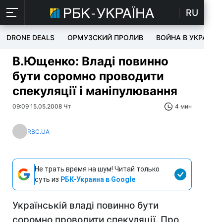
RU
DRONE DEALS
ОРМУЗСКИЙ ПРОЛИВ
ВОЙНА В УКРАИНЕ
В.Ющенко: Владі повинно
бути соромно проводити
спекуляції і маніпулювання
09:09 15.05.2008 Чт
4 мин
RBC.UA
Не трать время на шум! Читай только
суть из
РБК-Украина в Google
Українській владі повинно бути
соромно проводити спекуляції. Про