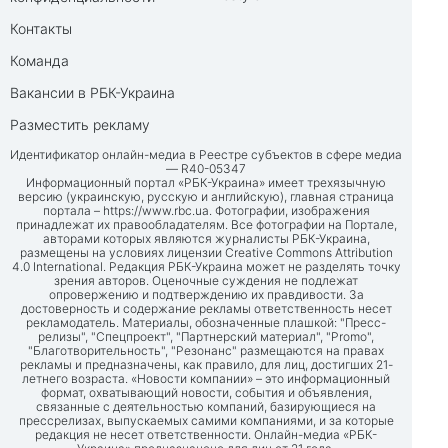
Контакты
Команда
Вакансии в РБК-Украина
Разместить рекламу
Идентификатор онлайн-медиа в Реестре субъектов в сфере медиа
— R40-05347
Информационный портал «РБК-Украина» имеет трехязычную
версию (украинскую, русскую и английскую), главная страница
портала –
https://www.rbc.ua
. Фотографии, изображения
принадлежат их правообладателям. Все фотографии на Портале,
авторами которых являются журналисты РБК-Украина,
размещены на условиях лицензии Creative Commons Attribution
4.0 International. Редакция РБК-Украина может не разделять точку
зрения авторов. Оценочные суждения не подлежат
опровержению и подтверждению их правдивости. За
достоверность и содержание рекламы ответственность несет
рекламодатель. Материалы, обозначенные плашкой: "Пресс-
релизы", "Спецпроект", "Партнерский материал", "Promo",
"Благотворительность", "Резонанс" размещаются на правах
рекламы и предназначены, как правило, для лиц, достигших 21-
летнего возраста. «Новости компании» – это информационный
формат, охватывающий новости, события и объявления,
связанные с деятельностью компаний, базирующиеся на
прессрелизах, выпускаемых самими компаниями, и за которые
редакция не несет ответственности. Онлайн-медиа «РБК-