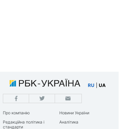
RU
|
UA
Про компанію
Новини України
Редакційна політика і
Аналітика
стандарти