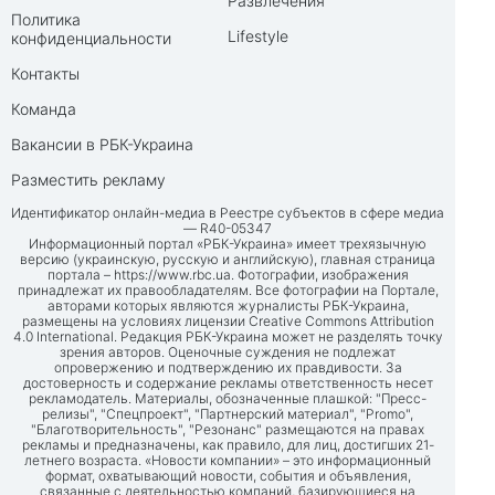
Развлечения
Политика
Lifestyle
конфиденциальности
Контакты
Команда
Вакансии в РБК-Украина
Разместить рекламу
Идентификатор онлайн-медиа в Реестре субъектов в сфере медиа
— R40-05347
Информационный портал «РБК-Украина» имеет трехязычную
версию (украинскую, русскую и английскую), главная страница
портала –
https://www.rbc.ua
. Фотографии, изображения
принадлежат их правообладателям. Все фотографии на Портале,
авторами которых являются журналисты РБК-Украина,
размещены на условиях лицензии Creative Commons Attribution
4.0 International. Редакция РБК-Украина может не разделять точку
зрения авторов. Оценочные суждения не подлежат
опровержению и подтверждению их правдивости. За
достоверность и содержание рекламы ответственность несет
рекламодатель. Материалы, обозначенные плашкой: "Пресс-
релизы", "Спецпроект", "Партнерский материал", "Promo",
"Благотворительность", "Резонанс" размещаются на правах
рекламы и предназначены, как правило, для лиц, достигших 21-
летнего возраста. «Новости компании» – это информационный
формат, охватывающий новости, события и объявления,
связанные с деятельностью компаний, базирующиеся на