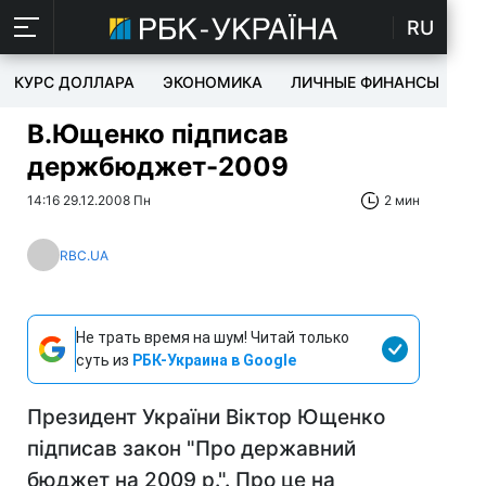
RU
КУРС ДОЛЛАРА
ЭКОНОМИКА
ЛИЧНЫЕ ФИНАНСЫ
T
В.Ющенко підписав
держбюджет-2009
14:16 29.12.2008 Пн
2 мин
RBC.UA
Не трать время на шум! Читай только
суть из
РБК-Украина в Google
Президент України Віктор Ющенко
підписав закон "Про державний
бюджет на 2009 р.". Про це на