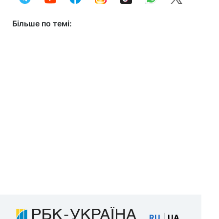
Більше по темі:
RU
|
UA