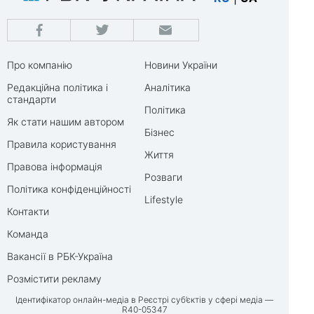
Про компанію
Новини України
Редакційна політика і
Аналітика
стандарти
Політика
Як стати нашим автором
Бізнес
Правила користування
Життя
Правова інформація
Розваги
Політика конфіденційності
Lifestyle
Контакти
Команда
Вакансії в РБК-Україна
Розмістити рекламу
Ідентифікатор онлайн-медіа в Реєстрі суб’єктів у сфері медіа —
R40-05347