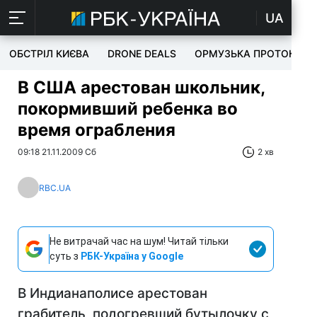
UA
ОБСТРІЛ КИЄВА
DRONE DEALS
ОРМУЗЬКА ПРОТОКА
В США арестован школьник,
покормивший ребенка во
время ограбления
09:18 21.11.2009 Сб
2 хв
RBC.UA
Не витрачай час на шум! Читай тільки
суть з
РБК-Україна у Google
В Индианаполисе арестован
грабитель, подогревший бутылочку с