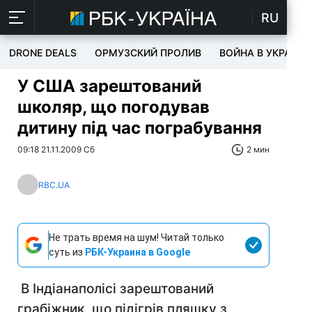
RU
DRONE DEALS
ОРМУЗСКИЙ ПРОЛИВ
ВОЙНА В УКРАИНЕ
У США зарештований
школяр, що погодував
дитину під час пограбування
09:18 21.11.2009 Сб
2 мин
RBC.UA
Не трать время на шум! Читай только
суть из
РБК-Украина в Google
В Індіанаполісі зарештований
грабіжник, що підігрів пляшку з