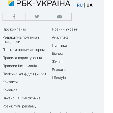
RU
|
UA
Про компанію
Новини України
Редакційна політика і
Аналітика
стандарти
Політика
Як стати нашим автором
Бізнес
Правила користування
Життя
Правова інформація
Розваги
Політика конфіденційності
Lifestyle
Контакти
Команда
Вакансії в РБК-Україна
Розмістити рекламу