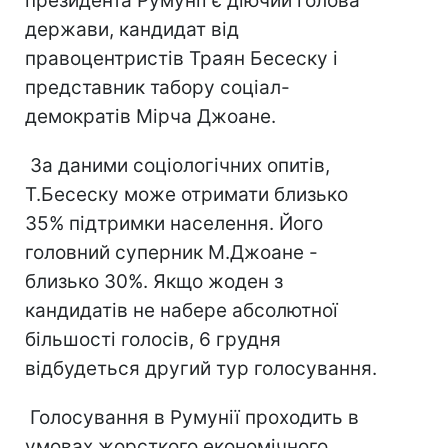
президента Румунії є діючий голова
держави, кандидат від
правоцентристів Траян Бесеску і
представник табору соціал-
демократів Мірча Джоане.
За даними соціологічних опитів,
Т.Бесеску може отримати близько
35% підтримки населення. Його
головний суперник М.Джоане -
близько 30%. Якщо жоден з
кандидатів не набере абсолютної
більшості голосів, 6 грудня
відбудеться другий тур голосування.
Голосування в Румунії проходить в
умовах жорсткого економічного