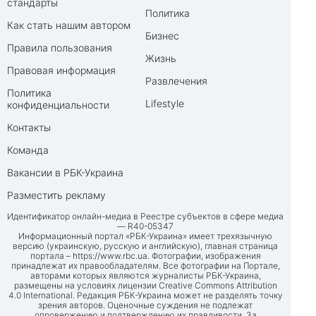
стандарты
Политика
Как стать нашим автором
Бизнес
Правила пользования
Жизнь
Правовая информация
Развлечения
Политика
Lifestyle
конфиденциальности
Контакты
Команда
Вакансии в РБК-Украина
Разместить рекламу
Идентификатор онлайн-медиа в Реестре субъектов в сфере медиа
— R40-05347
Информационный портал «РБК-Украина» имеет трехязычную
версию (украинскую, русскую и английскую), главная страница
портала –
https://www.rbc.ua
. Фотографии, изображения
принадлежат их правообладателям. Все фотографии на Портале,
авторами которых являются журналисты РБК-Украина,
размещены на условиях лицензии Creative Commons Attribution
4.0 International. Редакция РБК-Украина может не разделять точку
зрения авторов. Оценочные суждения не подлежат
опровержению и подтверждению их правдивости. За