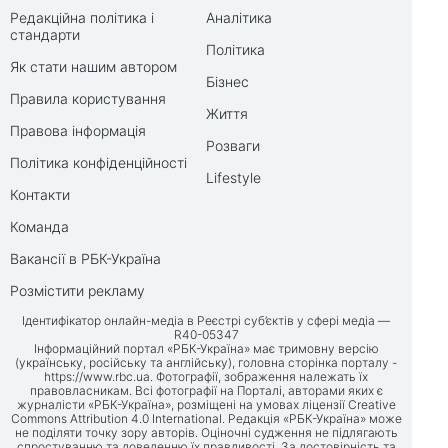
Редакційна політика і
Аналітика
стандарти
Політика
Як стати нашим автором
Бізнес
Правила користування
Життя
Правова інформація
Розваги
Політика конфіденційності
Lifestyle
Контакти
Команда
Вакансії в РБК-Україна
Розмістити рекламу
Ідентифікатор онлайн-медіа в Реєстрі суб’єктів у сфері медіа —
R40-05347
Інформаційний портал «РБК-Україна» має тримовну версію
(українську, російську та англійську), головна сторінка порталу -
https://www.rbc.ua
. Фотографії, зображення належать їх
правовласникам. Всі фотографії на Порталі, авторами яких є
журналісти «РБК-Україна», розміщені на умовах ліцензії Creative
Commons Attribution 4.0 International. Редакція «РБК-Україна» може
не поділяти точку зору авторів. Оціночні судження не підлягають
спростуванню та доведенню їх правдивості. За достовірність та