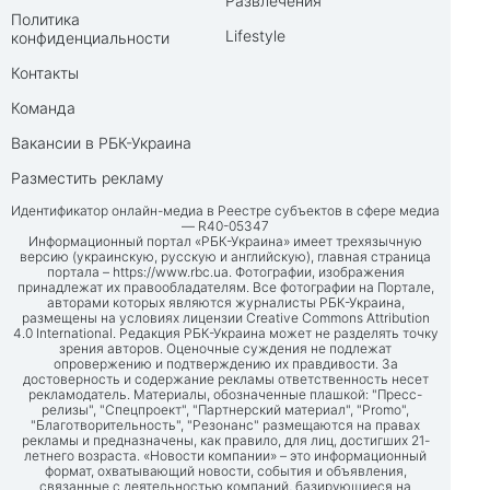
Развлечения
Политика
Lifestyle
конфиденциальности
Контакты
Команда
Вакансии в РБК-Украина
Разместить рекламу
Идентификатор онлайн-медиа в Реестре субъектов в сфере медиа
— R40-05347
Информационный портал «РБК-Украина» имеет трехязычную
версию (украинскую, русскую и английскую), главная страница
портала –
https://www.rbc.ua
. Фотографии, изображения
принадлежат их правообладателям. Все фотографии на Портале,
авторами которых являются журналисты РБК-Украина,
размещены на условиях лицензии Creative Commons Attribution
4.0 International. Редакция РБК-Украина может не разделять точку
зрения авторов. Оценочные суждения не подлежат
опровержению и подтверждению их правдивости. За
достоверность и содержание рекламы ответственность несет
рекламодатель. Материалы, обозначенные плашкой: "Пресс-
релизы", "Спецпроект", "Партнерский материал", "Promo",
"Благотворительность", "Резонанс" размещаются на правах
рекламы и предназначены, как правило, для лиц, достигших 21-
летнего возраста. «Новости компании» – это информационный
формат, охватывающий новости, события и объявления,
связанные с деятельностью компаний, базирующиеся на