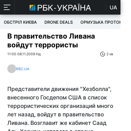
UA
ОБСТРІЛ КИЄВА
DRONE DEALS
ОРМУЗЬКА ПРОТОКА
В правительство Ливана
войдут террористы
11:00 08.11.2009 Нд
2 хв
RBC.UA
Представители движения "Хезболла",
внесенного Госдепом США в список
террористических организаций много
лет назад, войдут в правительство
Ливана. Возглавит же кабинет Саад