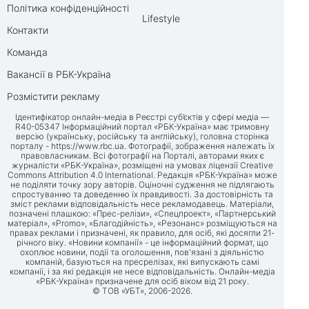
Політика конфіденційності
Lifestyle
Контакти
Команда
Вакансії в РБК-Україна
Розмістити рекламу
Ідентифікатор онлайн-медіа в Реєстрі суб’єктів у сфері медіа —
R40-05347 Інформаційний портал «РБК-Україна» має тримовну
версію (українську, російську та англійську), головна сторінка
порталу -
https://www.rbc.ua
. Фотографії, зображення належать їх
правовласникам. Всі фотографії на Порталі, авторами яких є
журналісти «РБК-Україна», розміщені на умовах ліцензії Creative
Commons Attribution 4.0 International. Редакція «РБК-Україна» може
не поділяти точку зору авторів. Оціночні судження не підлягають
спростуванню та доведенню їх правдивості. За достовірність та
зміст реклами відповідальність несе рекламодавець. Матеріали,
позначені плашкою: «Прес-релізи», «Спецпроект», «Партнерський
матеріал», «Promo», «Благодійність», «Резонанс» розміщуються на
правах реклами і призначені, як правило, для осіб, які досягли 21-
річного віку. «Новини компанії» - це інформаційний формат, що
охоплює новини, події та оголошення, пов'язані з діяльністю
компаній, базуються на пресрелізах, які випускають самі
компанії, і за які редакція не несе відповідальність. Онлайн-медіа
«РБК-Україна» призначене для осіб віком від 21 року.
© ТОВ «УБТ», 2006-2026.