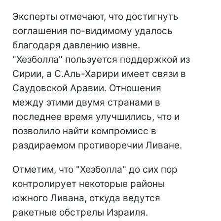
Эксперты отмечают, что достигнуть
соглашения по-видимому удалось
благодаря давлению извне.
"Хезболла" пользуется поддержкой из
Сирии, а С.Аль-Харири имеет связи в
Саудовской Аравии. Отношения
между этими двумя странами в
последнее время улучшились, что и
позволило найти компромисс в
раздираемом противоречии Ливане.
Отметим, что "Хезболла" до сих пор
контролирует некоторые районы
южного Ливана, откуда ведутся
ракетные обстрелы Израиля.