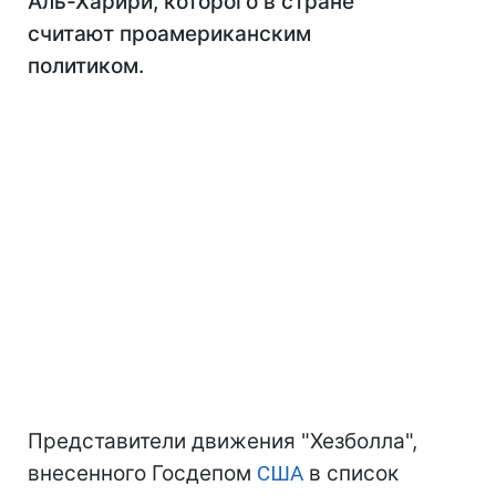
Аль-Харири, которого в стране
считают проамериканским
политиком.
Представители движения "Хезболла",
внесенного Госдепом
США
в список