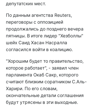
депутатских мест.
По данным агентства Reuters,
переговоры с оппозицией
продолжались до позднего вечера
пятницы. В итоге лидер "Хезболлы"
шейх Саид Хасан Насралла
согласился войти в коалицию.
"Хорошим будет то правительство,
которое работает", - заявил член
парламента Окаб Сакр, которого
считают близким соратником С.Аль-
Харири. По его словам,
окончательные детали соглашения
будут утрясены в эти выходные.